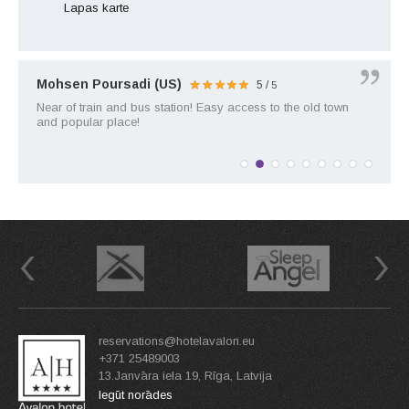
Lapas karte
Mohsen Poursadi (US)
5 /
5
5
5
5
5
5
5
5
5
Near of train and bus station! Easy access to the old town
and popular place!
Previous
Next
reservations@hotelavalon.eu
+371 25489003
13.Janvāra iela 19, Rīga, Latvija
Iegūt norādes