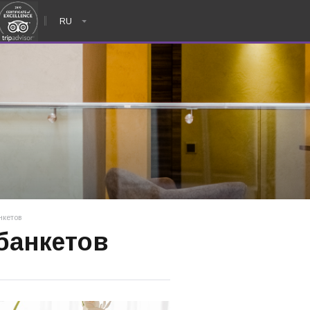
RU
нкетов
 банкетов