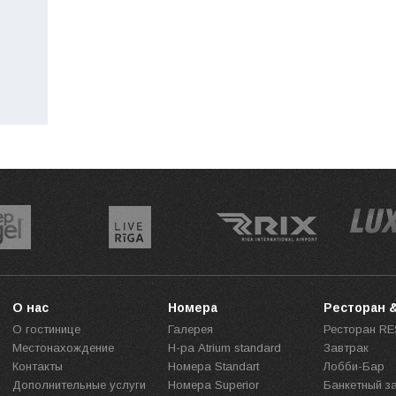
О нас
Номера
Ресторан 
О гостинице
Галерея
Ресторан R
Местонахождение
Н-ра Atrium standard
Завтрак
Контакты
Номера Standart
Лобби-Бар
Дополнительные услуги
Номера Superior
Банкетный з