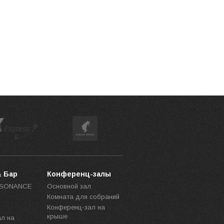
& Бар
Конференц-залы
ESONANCE
Основной зал
Комната для собраний
Конференц-зал на
крыше
ал на