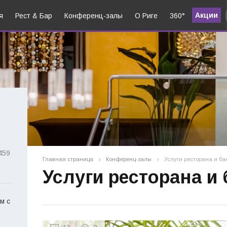
Акции
я
Рест & Бар
Конференц-залы
О Риге
360°
459
Главная страница
Конференц-залы
Услуги ресторана и ба
Услуги ресторана и
м с