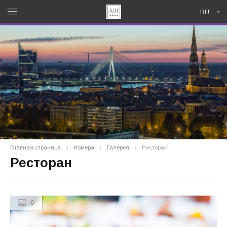
RU
Главная страница
Номера
Галерея
Ресторан
Ресторан
6